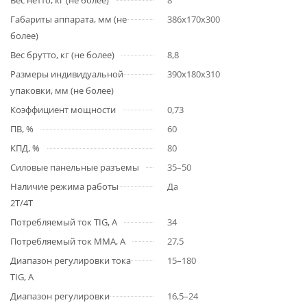
Вес нетто, кг (не более)
8
Габариты аппарата, мм (не
386х170х300
более)
Вес брутто, кг (не более)
8,8
Размеры индивидуальной
390х180х310
упаковки, мм (не более)
Коэффициент мощности
0,73
ПВ, %
60
КПД, %
80
Силовые панельные разъемы
35–50
Наличие режима работы
Да
2T/4T
Потребляемый ток TIG, А
34
Потребляемый ток MMA, А
27,5
Диапазон регулировки тока
15–180
TIG, А
Диапазон регулировки
16,5–24