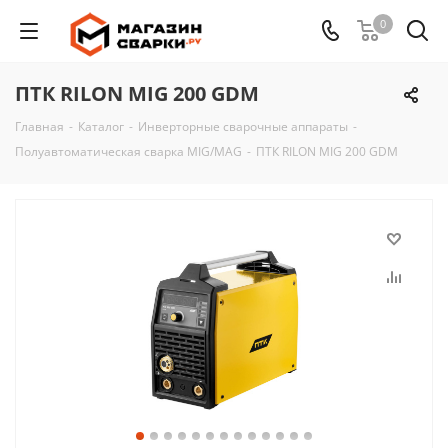
0
ПТК RILON MIG 200 GDM
Главная
-
Каталог
-
Инверторные сварочные аппараты
-
Полуавтоматическая сварка MIG/MAG
-
ПТК RILON MIG 200 GDM