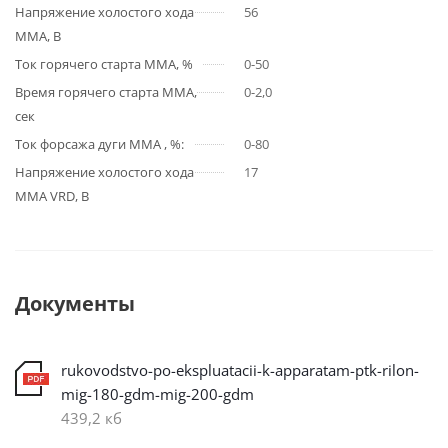
Напряжение холостого хода
56
MMA, В
Ток горячего старта MMA, %
0-50
Время горячего старта ММА,
0-2,0
сек
Ток форсажа дуги ММА , %:
0-80
Напряжение холостого хода
17
ММА VRD, В
Документы
rukovodstvo-po-ekspluatacii-k-apparatam-ptk-rilon-
mig-180-gdm-mig-200-gdm
439,2 кб