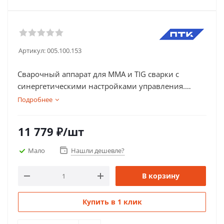
Артикул:
005.100.153
Сварочный аппарат для MMA и TIG сварки с
синергетическими настройками управления.
Удобный и понятный LCD дисплей. Регулируемый
Подробнее
форсаж дуги и горячий старт. Функции VRD и Anti
Stick. Полная комплектация. Гарантия 2 года.
11 779
₽
/шт
Мало
Нашли дешевле?
В корзину
Купить в 1 клик