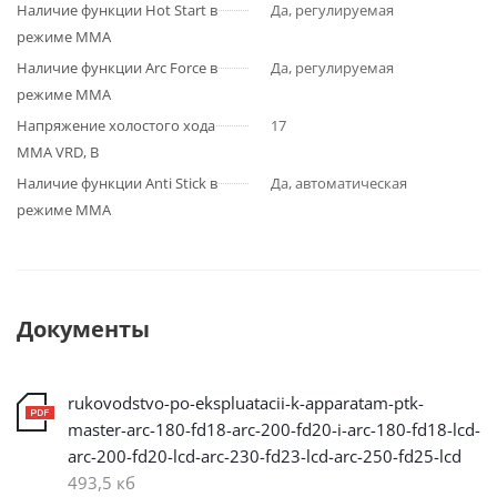
Наличие функции Hot Start в
Да, регулируемая
режиме MMA
Наличие функции Arc Force в
Да, регулируемая
режиме MMA
Напряжение холостого хода
17
ММА VRD, В
Наличие функции Anti Stick в
Да, автоматическая
режиме MMA
Документы
rukovodstvo-po-ekspluatacii-k-apparatam-ptk-
master-arc-180-fd18-arc-200-fd20-i-arc-180-fd18-lcd-
arc-200-fd20-lcd-arc-230-fd23-lcd-arc-250-fd25-lcd
493,5 кб