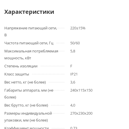
Характеристики
Напряжение питающей сети,
220±15%
В
Частота питающей сети, Гц
50/60
Максимальная потребляемая
5,8
мощность, кВт
Степень изоляции
F
Класс защиты
IP21
Вес нетто, кг (не более)
3,6
Габариты аппарата, мм (не
240х115х150
более)
Вес брутто, кг (не более)
4,0
Размеры индивидуальной
270х230х200
упаковки, мм (не более)
Коэффициент мощности
0,73