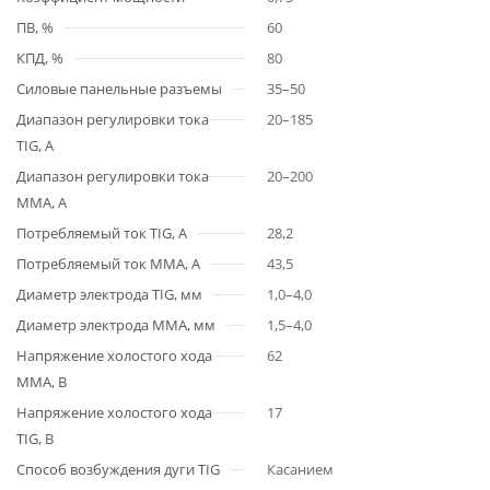
ПВ, %
60
КПД, %
80
Силовые панельные разъемы
35–50
Диапазон регулировки тока
20–185
TIG, А
Диапазон регулировки тока
20–200
MMA, А
Потребляемый ток TIG, А
28,2
Потребляемый ток MMA, А
43,5
Диаметр электрода TIG, мм
1,0–4,0
Диаметр электрода MMA, мм
1,5–4,0
Напряжение холостого хода
62
MMA, В
Напряжение холостого хода
17
TIG, В
Способ возбуждения дуги TIG
Касанием