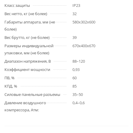
Класс защиты
IP23
Вес нетто, кг (не более)
32
Габариты аппарата, мм (не
580х302х600
более)
Вес брутто, кг (не более)
39
Размеры индивидуальной
670х400х670
упаковки, мм (не более)
Диапазон напряжения, В
88–120
Коэффициент мощности
0,93
ПВ, %
60
КПД, %
85
Силовые панельные разъемы
35–50
Давление воздушного
0,4–0,6
компрессора, Атм: