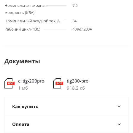
Номинальная входная
7.5
мощность (КВА)
Номинальный входной ток, А
34
Рабочий цикл (40̊C)
40%@200A
Документы
e_tig-200pro
tig200-pro
1 мб
918,2 кб
Как купить
Оплата