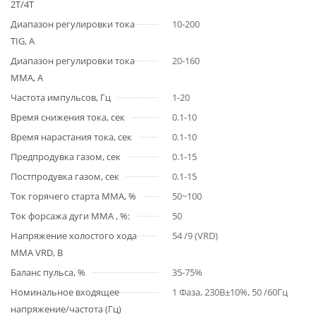
2T/4T
Диапазон регулировки тока
10-200
TIG, А
Диапазон регулировки тока
20-160
MMA, А
Частота импульсов, Гц
1-20
Время снижения тока, сек
0.1-10
Время нарастания тока, сек
0.1-10
Предпродувка газом, сек
0.1-15
Постпродувка газом, сек
0.1-15
Ток горячего старта MMA, %
50~100
Ток форсажа дуги ММА , %:
50
Напряжение холостого хода
54 /9 (VRD)
ММА VRD, В
Баланс пульса, %
35-75%
Номинальное входящее
1 Фаза, 230В±10%, 50 /60Гц
напряжение/частота (Гц)