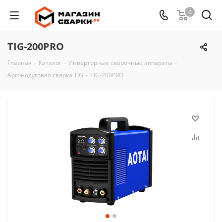
0
TIG-200PRO
Главная
-
Каталог
-
Инверторные сварочные аппараты
-
Аргонодуговая сварка TIG
-
TIG-200PRO