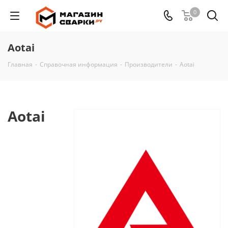
0
Aotai
Главная
-
Справочная информация
-
Производители
-
Aotai
Aotai