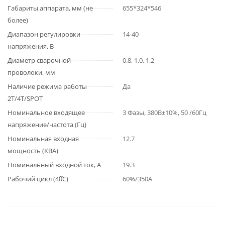
Габариты аппарата, мм (не
655*324*546
более)
Диапазон регулировки
14-40
напряжения, B
Диаметр сварочной
0.8, 1.0, 1.2
проволоки, мм
Наличие режима работы
Да
2T/4T/SPOT
Номинальное входящее
3 Фазы, 380В±10%, 50 /60Гц
напряжение/частота (Гц)
Номинальная входная
12.7
мощность (КВА)
Номинальный входной ток, А
19.3
Рабочий цикл (40̊C)
60%/350A