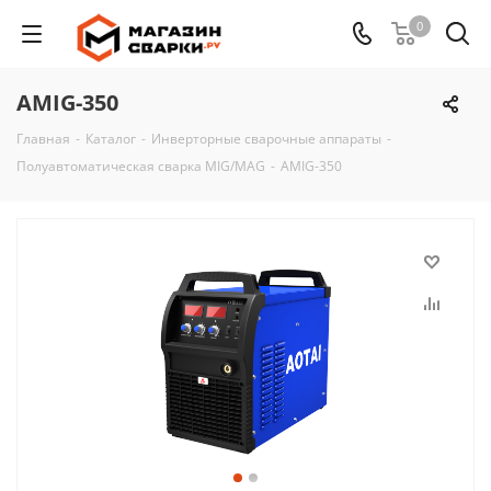
0
AMIG-350
Главная
-
Каталог
-
Инверторные сварочные аппараты
-
Полуавтоматическая сварка MIG/MAG
-
AMIG-350