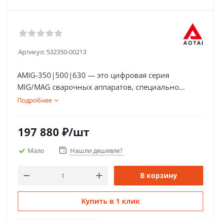
Артикул:
532350-00213
AMIG-350|500|630 — это цифровая серия
MIG/MAG сварочных аппаратов, специально
разработанных для профессиональной сварки
Подробнее
стали. Благодаря таким встроенным функциям,
как отжиг, горячий старт и синергетическое
197 880
₽
/шт
управление, аппараты серии AMIG обеспечивают
высокое качество сварки и простоту в
Мало
Нашли дешевле?
управлении. Эти аппараты подходят для
использования в самых разных условиях,
В корзину
подходят для работы от генератора, что делает их
универсальным решением для производственных
Купить в 1 клик
и монтажных задач.