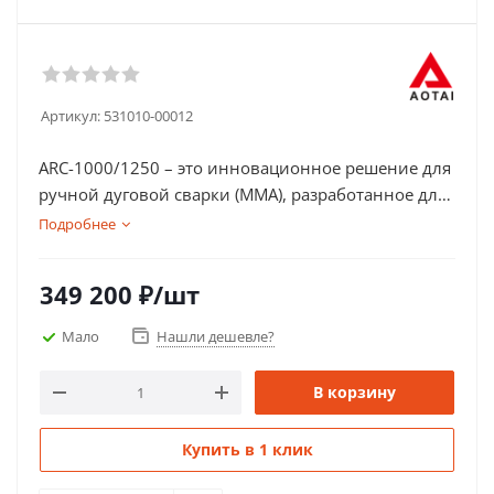
Артикул:
531010-00012
ARC-1000/1250 – это инновационное решение для
ручной дуговой сварки (MMA), разработанное для
удовлетворения самых строгих требований
Подробнее
промышленности. Благодаря высокой
стабильности постоянного тока (DC) и мощным
349 200
₽
/шт
характеристикам, ARC-1000/1250 обеспечивает
идеальные сварочные результаты в любых
Мало
Нашли дешевле?
условиях, даже при колебаниях напряжения и
работе на больших расстояниях до 100 м. Этот
В корзину
аппарат нового поколения сочетает в себе
надежность, эффективность и высокое качество
Купить в 1 клик
сварки.