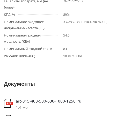
Габариты аппарата, мм (не
767*352*757
более)
КПД, %
89%
Номинальное входящее
3 Фазы, 380В±10%, 50 /60Гц
напряжение/частота (Гц)
Номинальная входная
54.6
мощность (КВА)
Номинальный входной ток, А
83
Рабочий цикл (40̊C)
100%/1000A
Документы
arc-315-400-500-630-1000-1250_ru
1,4 мб